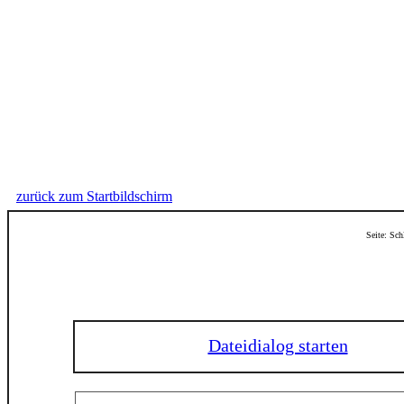
zurück zum Startbildschirm
Seite: Sch
Dateidialog starten