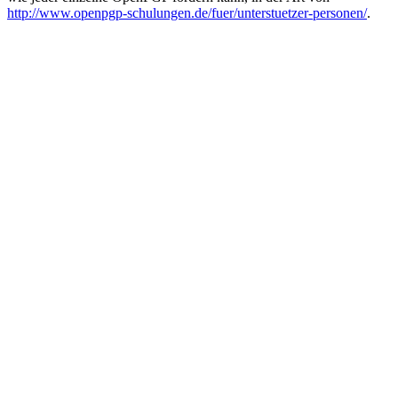
http://www.openpgp-schulungen.de/fuer/unterstuetzer-personen/
.