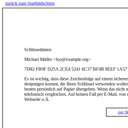
zurück zum Startbildschirm
Schlüsseldaten:
Michael Müller <foo@example.org>
7D82 FB9F D25A 2CE4 5241 6C37 BF4B 8EEF 1A57
Es ist wichtig, dass diese Zeichenfolge auf einem sicher
denjenigen kommt, die Ihren Schlüssel verwenden wollen
besten persönlich auf Papier übergeben. Wenn das nicht m
telefonisch vergleichen. Auf keinen Fall per E-Mail, von 
Webseite o.Ä.
zur St