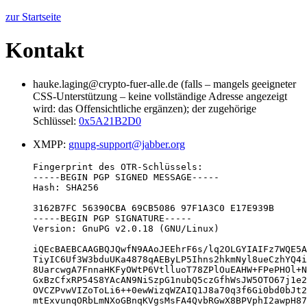
zur Startseite
Kontakt
hauke.laging
(falls – mangels geeigneter
CSS-Unterstützung – keine vollständige Adresse angezeigt
wird: das Offensichtliche ergänzen); der zugehörige
Schlüssel:
0x5A21B2D0
XMPP:
gnupg-support@jabber.org
Fingerprint des OTR-Schlüssels:

-----BEGIN PGP SIGNED MESSAGE-----

Hash: SHA256

3162B7FC 56390CBA 69CB5086 97F1A3C0 E17E939B

-----BEGIN PGP SIGNATURE-----

Version: GnuPG v2.0.18 (GNU/Linux)

iQEcBAEBCAAGBQJQwfN9AAoJEEhrF6s/lq2OLGYIAIFz7WQE5A
TiyIC6Uf3W3bduUKa4878qAEByLP5Ihns2hkmNyl8ueCzhYQ4i
8UarcwgA7FnnaHKFyOWtP6VtlluoT78ZPlOuEAHW+FPePHOl+N
GxBzCfxRP54S8YAcAN9NiSzpG1nubQ5czGfhWsJW5OTO67j1e2
OVCZPvwVIZoToLi6++0ewWizqWZAIQ1J8a70q3f6Gi0bd0bJt2
mtExvunqORbLmNXoGBnqKVgsMsFA4QvbRGwX8BPVphI2awpH87